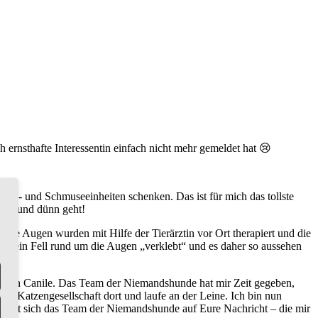
h ernsthafte Interessentin einfach nicht mehr gemeldet hat 😢
hel- und Schmuseeinheiten schenken. Das ist für mich das tollste
dick und dünn geht!
ne Augen wurden mit Hilfe der Tierärztin vor Ort therapiert und die
ir mein Fell rund um die Augen „verklebt“ und es daher so aussehen
schen Canile. Das Team der Niemandshunde hat mir Zeit gegeben,
d Katzengesellschaft dort und laufe an der Leine. Ich bin nun
nn freut sich das Team der Niemandshunde auf Eure Nachricht – die mir