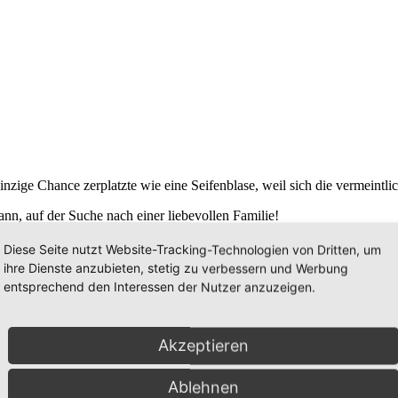
zige Chance zerplatzte wie eine Seifenblase, weil sich die vermeintlic
ann, auf der Suche nach einer liebevollen Familie!
he Mitbewohner und vor allem auf Menschen, die mir jede Menge Streic
Diese Seite nutzt Website-Tracking-Technologien von Dritten, um
enke ich mein Herz und bin ein Freund, der mit seiner Familie durch 
ihre Dienste anzubieten, stetig zu verbessern und Werbung
entsprechend den Interessen der Nutzer anzuzeigen.
amit nicht nur das Leben, sondern auch mein Augenlicht gerettet. Mei
 etwas „verheult“ aus – was allerdings an der Augensalbe liegt, die m
r nicht der Fall.
Akzeptieren
unde an, geprägt von meinen erschreckenden Erfahrungen im italieni
ulich, freue mich über meinen Ausgang im Notgehege und die Hunde- un
Ablehnen
en Familie. Sucht ihr noch ein liebes und loyales Familienmitglied? Da