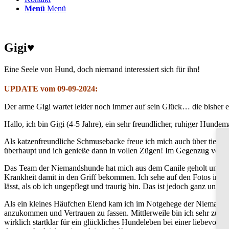
Menü
Menü
Gigi♥
Eine Seele von Hund, doch niemand interessiert sich für ihn!
UPDATE vom 09-09-2024:
Der arme Gigi wartet leider noch immer auf sein Glück… die bisher ein
Hallo, ich bin Gigi (4-5 Jahre), ein sehr freundlicher, ruhiger Hundem
Als katzenfreundliche Schmusebacke freue ich mich auch über tierisc
überhaupt und ich genieße dann in vollen Zügen! Im Gegenzug versch
Das Team der Niemandshunde hat mich aus dem Canile geholt und mir d
Krankheit damit in den Griff bekommen. Ich sehe auf den Fotos immer
lässt, als ob ich ungepflegt und traurig bin. Das ist jedoch ganz und ga
Als ein kleines Häufchen Elend kam ich im Notgehege der Niemandsh
anzukommen und Vertrauen zu fassen. Mittlerweile bin ich sehr zutra
wirklich startklar für ein glückliches Hundeleben bei einer liebevoll