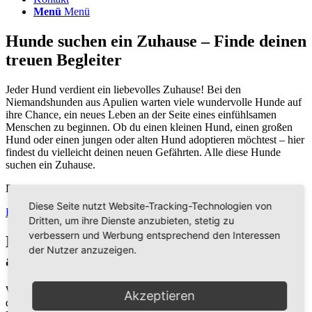
Menü
Menü
Hunde suchen ein Zuhause – Finde deinen
treuen Begleiter
Jeder Hund verdient ein liebevolles Zuhause! Bei den
Niemandshunden aus Apulien warten viele wundervolle Hunde auf
ihre Chance, ein neues Leben an der Seite eines einfühlsamen
Menschen zu beginnen. Ob du einen kleinen Hund, einen großen
Hund oder einen jungen oder alten Hund adoptieren möchtest – hier
findest du vielleicht deinen neuen Gefährten. Alle diese Hunde
suchen ein Zuhause.
Filtern Sie die Hunde nach bestimmten Kriterien:
Diese Seite nutzt Website-Tracking-Technologien von
Hündin
Rüde
Notfellchen
in Deutschland
Dritten, um ihre Dienste anzubieten, stetig zu
verbessern und Werbung entsprechend den Interessen
Hunde suchen ein Zuhause – Hund
der Nutzer anzuzeigen.
adoptieren
Wenn du einen
Hund adoptieren
möchtest, begleiten wir dich auf
Akzeptieren
dem gesamten Weg. Unser Team berät dich gerne, welcher unserer