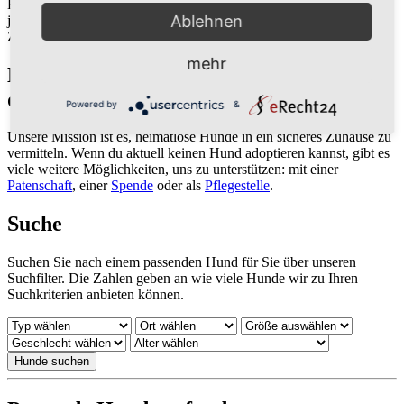
Hunde am besten zu dir passt. Wir legen großen Wert darauf, dass
Ablehnen
jeder Hund in ein liebevolles und verantwortungsbewusstes
Zuhause kommt.
mehr
Hunde suchen ein Zuhause
–
Werde Teil
der Niemandshunde-Familie
Powered by
&
Unsere Mission ist es, heimatlose Hunde in ein sicheres Zuhause zu
vermitteln. Wenn du aktuell keinen Hund adoptieren kannst, gibt es
viele weitere Möglichkeiten, uns zu unterstützen: mit einer
Patenschaft
, einer
Spende
oder als
Pflegestelle
.
Suche
Suchen Sie nach einem passenden Hund für Sie über unseren
Suchfilter. Die Zahlen geben an wie viele Hunde wir zu Ihren
Suchkriterien anbieten können.