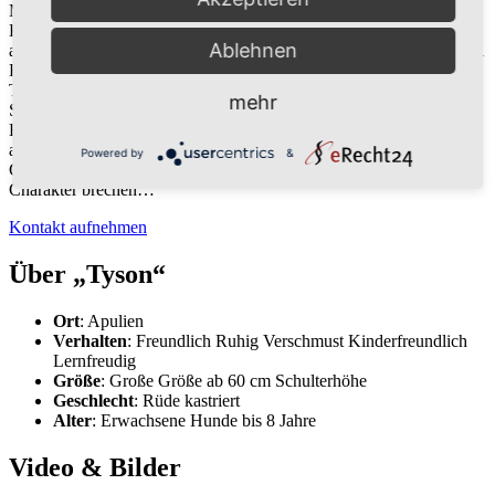
Menschen gegenüber sanft und gutmütig und auch mit größeren
Kindern gibt es keine Probleme. Er ist dennoch rassetypisch sehr
Ablehnen
aufmerksam und wachsam. Er ist gut verträglich mit Hündinnen, bei
Rüden entscheidet die Sympathie.
Tyson wurde positiv auf Leishmaniose getestet, zeigt aber keine
mehr
Symptome.
Bitte helft, ein Zuhause für ihn zu finden – ein Umzug in ein
anderes, schäbiges
Powered by
&
Canile, in einen viel zu engen Zwinger würde seinen tollen
Charakter brechen…
Kontakt aufnehmen
Über „Tyson“
Ort
: Apulien
Verhalten
: Freundlich Ruhig Verschmust Kinderfreundlich
Lernfreudig
Größe
: Große Größe ab 60 cm Schulterhöhe
Geschlecht
: Rüde kastriert
Alter
: Erwachsene Hunde bis 8 Jahre
Video & Bilder