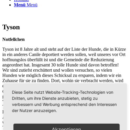
Menü
Menü
Tyson
Notfellchen
Tyson ist 8 Jahre alt und steht auf der Liste der Hunde, die in Kürze
in ein anderes Canile deportiert werden sollen, weil unseres vor Ort
hoffnungslos überfüllt ist und die Gemeinde die Reduzierung
angeordnet hat. Insgesamt 30 tolle Hunde sind davon betroffen!
Wir sind zutiefst erschüttert und wollen versuchen, so vielen
Hunden wie möglich dieses Schicksal zu ersparen, indem wir ein
Zuhause für sie zu finden. Dort, wohin sie verbracht werden, wird
es vermutlich keine Chance mehr auf eine Adoption für sie geben,
denn es ist fraglich, ob Tierschützern dort überhaupt ein Zugang
Diese Seite nutzt Website-Tracking-Technologien von
gewährt wird, so wie es in unserem Canile möglich ist. (Infos unter
Dritten, um ihre Dienste anzubieten, stetig zu
“Situation in Italien“).
verbessern und Werbung entsprechend den Interessen
Tyson ist ein Cane Corso (Mix?), für dessen Haltung in den
der Nutzer anzuzeigen.
Bundesländern Bayern und Brandenburg gegebenenfalls bestimmte
Auflagen vorgeschrieben sind weil er dort als Listenhund geführt
wird. Bitte bei Interesse vorab informieren!
Tyson besticht durch seinen starken Charakter. Er ist seinen
Akzeptieren