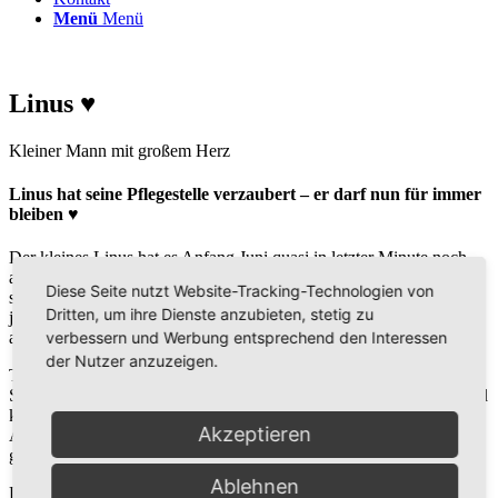
Menü
Menü
Linus ♥
Kleiner Mann mit großem Herz
Linus hat seine Pflegestelle verzaubert – er darf nun für immer
bleiben ♥
Der kleines Linus hat es Anfang Juni quasi in letzter Minute noch
auf den Transporter nach Deutschland geschafft und wartet nun auf
Diese Seite nutzt Website-Tracking-Technologien von
seiner Pflegestelle in der Nähe von Stuttgart darauf, dass sich
Dritten, um ihre Dienste anzubieten, stetig zu
jemand in ihn verliebt und ihm ein Zuhause schenkt. Er ist 2 Jahre
verbessern und Werbung entsprechend den Interessen
alt, nur 34 cm groß und kastriert.
der Nutzer anzuzeigen.
Tierschützer fanden den kleinen Kerl ausgesetzt auf der Straße in
Süditalien – für uns unbegreiflich, denn er ist einfach zauberhaft und
kommt mit Mensch und Tier super zurecht. Die Größe seiner
Akzeptieren
Artgenossen spielt für ihn dabei keine Rolle, auf seiner Pflegestelle
gibt es große Galgos, mit denen er gerne spielt.
Ablehnen
Linus ist stubenrein, geht super an der Leine und ist einfach nur ein