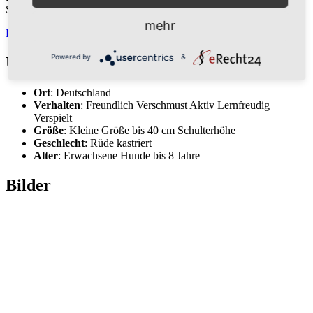
Sonnenschein ♥
mehr
Kontakt aufnehmen
Powered by
&
Über „Linus“
Ort
: Deutschland
Verhalten
: Freundlich Verschmust Aktiv Lernfreudig
Verspielt
Größe
: Kleine Größe bis 40 cm Schulterhöhe
Geschlecht
: Rüde kastriert
Alter
: Erwachsene Hunde bis 8 Jahre
Bilder