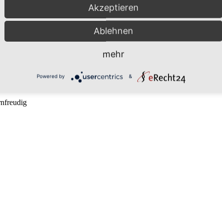
Akzeptieren
aktformular.
Ablehnen
 unseren Fragebogen ausfüllen:
mehr
Powered by
&
rnfreudig