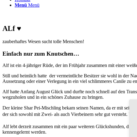
Menü
Menü
ALf ♥
zauberhaftes Wesen sucht tolle Menschen!
Einfach nur zum Knutschen…
Alf ist ein 4-jähriger Rüde, der im Frühjahr zusammen mit einer we
Still und heimlich hatte der vermeintliche Besitzer sie wohl in der
Aussetzung oder einer Verlegung in ein viel schlimmeres Canile zu e
Alf hatte Anfang August Glück und durfte noch schnell auf den Transp
wegzuholen und in ein schönes Zuhause zu bringen.
Der kleine Shar Pei-Mischling bekam seinen Namen, da er mit seinem l
der sich sowohl mit Zwei- als auch Vierbeinern sehr gut versteht. W
Alf lebt derzeit zusammen mit ein paar weiteren Glückshunden, die wi
kennengelernt werden.