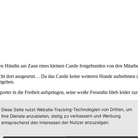
ißen Hündin am Zaun eines kleinen Canile festgebunden von den Mitarb
 Nacht dort ausgesetzt… Da das Canile keine weiteren Hunde aufnehmen 
ntgehen.
orter in die Freiheit aufspringen, seine weiße Freundin blieb leider zu
ustigen Gesicht stark an “Alf” aus der gleichnamigen Kultserie der 80er
Diese Seite nutzt Website-Tracking-Technologien von Dritten, um
er einen gemütlichen Hund sucht, mit dem man durch dick und dünn gehe
ihre Dienste anzubieten, stetig zu verbessern und Werbung
entsprechend den Interessen der Nutzer anzuzeigen.
r vor einer Verlegung in ein Horror-Hundelager gerettet haben auf Pfle